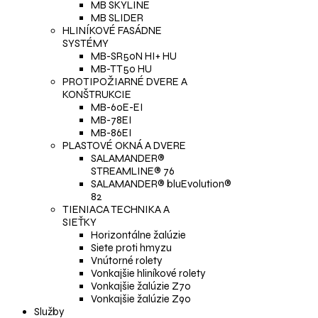
MB SKYLINE
MB SLIDER
HLINÍKOVÉ FASÁDNE
SYSTÉMY
MB-SR50N HI+ HU
MB-TT50 HU
PROTIPOŽIARNÉ DVERE A
KONŠTRUKCIE
MB-60E-EI
MB-78EI
MB-86EI
PLASTOVÉ OKNÁ A DVERE
SALAMANDER®
STREAMLINE® 76
SALAMANDER® bluEvolution®
82
TIENIACA TECHNIKA A
SIEŤKY
Horizontálne žalúzie
Siete proti hmyzu
Vnútorné rolety
Vonkajšie hliníkové rolety
Vonkajšie žalúzie Z70
Vonkajšie žalúzie Z90
Služby