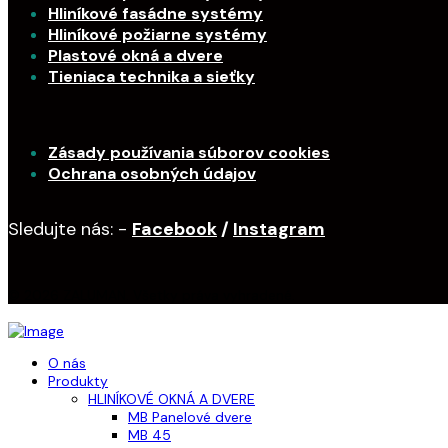
Hliníkové fasádne systémy
Hliníkové požiarne systémy
Plastové okná a dvere
Tieniaca technika a sieťky
Zásady používania súborov cookies
Ochrana osobných údajov
Sledujte nás: -
Facebook
/
Instagram
© 2026 ZALUMAN. Všetky práva vyhradené.
O nás
Produkty
HLINÍKOVÉ OKNÁ A DVERE
MB Panelové dvere
MB 45