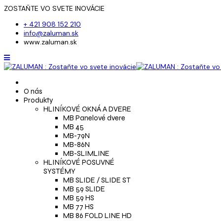
ZOSTAŇTE VO SVETE INOVÁCIE
+ 421 908 152 210
info@zaluman.sk
www.zaluman.sk
O nás
Produkty
HLINÍKOVÉ OKNÁ A DVERE
MB Panelové dvere
MB 45
MB-79N
MB-86N
MB-SLIMLINE
HLINÍKOVÉ POSUVNÉ
SYSTÉMY
MB SLIDE / SLIDE ST
MB 59 SLIDE
MB 59 HS
MB 77 HS
MB 86 FOLD LINE HD